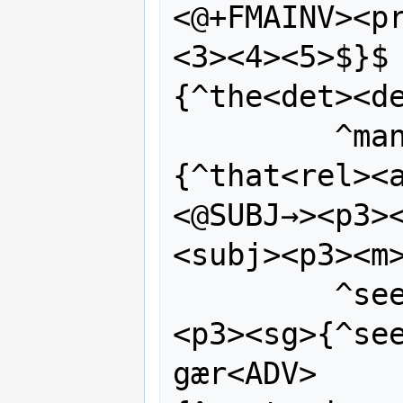
<@+FMAINV><p
<3><4><5>$}$
{^the<det><de
         ^man<n><3>$}$ ^sem<REL>
{^that<rel><
<@SUBJ→><p3>
<subj><p3><m>
         ^see<SV><@+FMAINV><past> 
<p3><sg>{^see
gær<ADV>