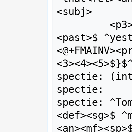
<subj>

         <p3><m><sg>$ ^see<vblex>
<past>$ ^yes
<@+FMAINV><p
<3><4><5>$}$^
spectie: (int
spectie:

spectie: ^To
<def><sg>$ ^
<an><mf><sp>