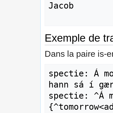
Jacob

Exemple de tra
Dans la paire is-e
spectie: Á mo
hann sá í gær
spectie: ^Á 
{^tomorrow<a