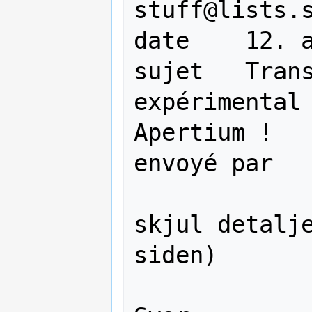
stuff@lists.s
date	12. apr. 2009 02.51

sujet	Transfert 4 étapes 
expérimental 
Apertium !

envoyé par	gmail.com

skjul detalje
siden)
