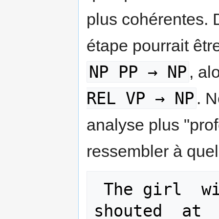
plus cohérentes. 
étape pourrait être
NP PP → NP
, al
REL VP → NP
. 
analyse plus "prof
ressembler à que
 The girl  with   the telescope    
shouted  at  