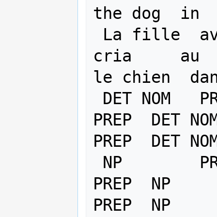
the dog  in  
 La fille  avec   le telescope     
cria     au  
le chien  dan
 DET NOM   PREP   DET NOM          V        
PREP  DET NOM
PREP  DET NOM
 NP        PREP   NP               V        
PREP  NP       
PREP  NP     