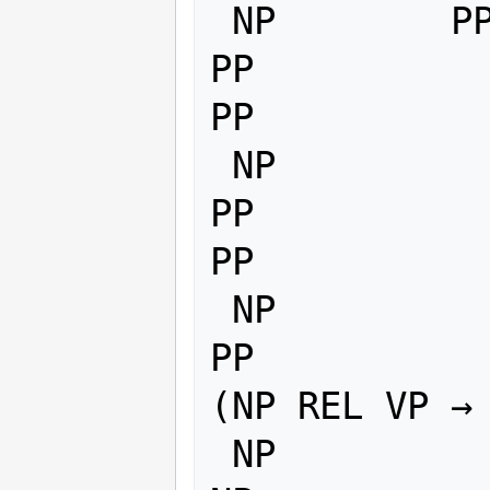
 NP        PP                      V        
PP             
PP           
 NP                                V        
PP             
PP           
 NP                                V        
PP              REL   VP    
(NP REL VP → 
 NP                                V        