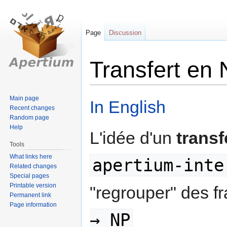
Page
Discussion
Transfert en 
Jump
Jump
Main page
In English
Recent changes
to
to
Random page
navigation
search
Help
L'idée d'un
transf
Tools
What links here
apertium-inte
Related changes
Special pages
Printable version
"regrouper" des 
Permanent link
Page information
→ NP