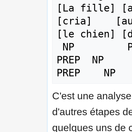
[La fille] [a
[cria]    [au
[le chien] [d
 NP         PREP   NP              V        
PREP  NP       
C'est une analyse
d'autres étapes de
quelques uns de 