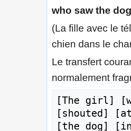
who saw the dog i
(La fille avec le t
chien dans le cha
Le transfert coura
normalement fragm
[The girl] [w
[shouted] [at
[the dog] [in