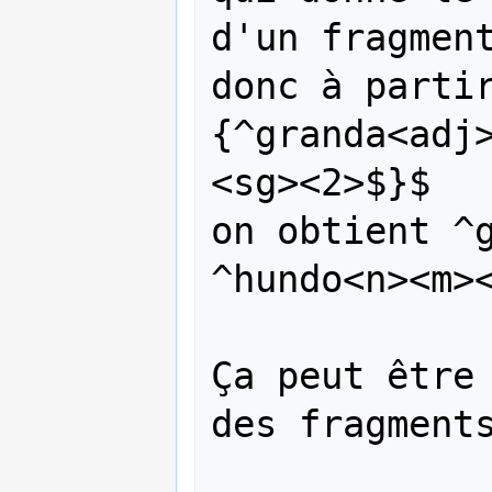
d'un fragment
donc à parti
{^granda<adj
<sg><2>$}$

on obtient ^g
^hundo<n><m><
Ça peut être 
des fragments