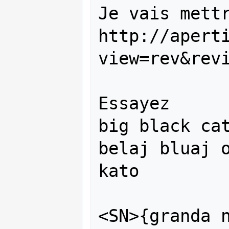
Je vais mettr
http://apert
view=rev&revi
Essayez

big black cat
belaj bluaj o
kato

<SN>{granda n