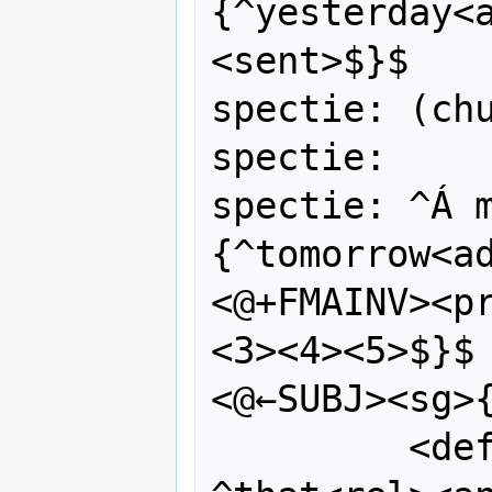
{^yesterday<
<sent>$}$

spectie: (chu
spectie:

spectie: ^Á 
{^tomorrow<a
<@+FMAINV><p
<3><4><5>$}$
<@←SUBJ><sg>{
         <def><3>$ ^man<n><3>$ 