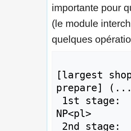
importante pour q
(le module interch
quelques opérati
              [My country]['
[largest shop
prepare] (...
 1st stage:    NP<sg>      GEN  
NP<pl>       
 2nd stage:    NP<pl>                                      