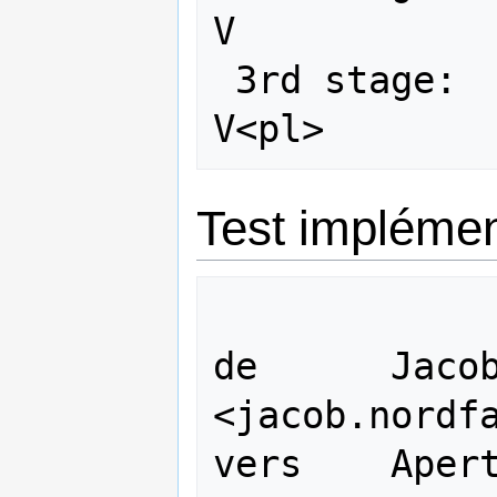
V

 3rd stage:    NP<pl>                                      
Test implémen
de	Jacob Nordfalk 
<jacob.nordfa
vers	Apertium-stuff <apertium-