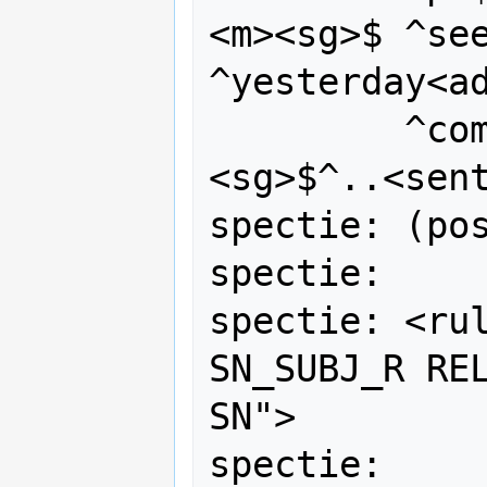
<m><sg>$ ^see
^yesterday<ad
         ^come<vblex><pres><p3>
<sg>$^..<sent
spectie: (pos
spectie:

spectie: <rul
SN_SUBJ_R REL
SN">

spectie:
