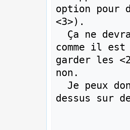
option pour d
<3>).

  Ça ne devrait pas toujours arriver, 
comme il est 
garder les <2
non.

  Je peux donner quelques exemples là 
dessus sur de