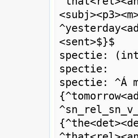
^that<rel><a
<subj><p3><m>
^yesterday<a
<sent>$}$

spectie: (int
spectie:

spectie: ^Á 
{^tomorrow<ad
^sn_rel_sn_v
{^the<det><de
^that<rel><a