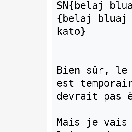
SN{belaj blu
{belaj bluaj 
kato}

Bien sûr, le 
est temporair
devrait pas ê
Mais je vais 