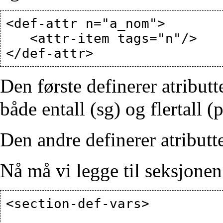
<def-attr n="a_nom">

   <attr-item tags="n"/>

Den første definerer atribut
både entall (sg) og flertall (p
Den andre definerer atributt
Nå må vi legge til seksjonen
<section-def-vars>
