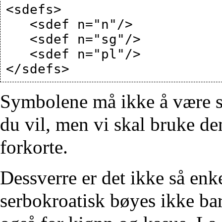
<sdefs>

   <sdef n="n"/>

   <sdef n="sg"/>

   <sdef n="pl"/>

Symbolene må ikke å være s
du vil, men vi skal bruke de
forkorte.
Dessverre er det ikke så enke
serbokroatisk bøyes ikke bare