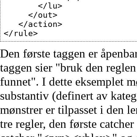
       </lu>

     </out>

   </action>

Den første taggen er åpenbar
taggen sier "bruk den regle
funnet". I dette eksemplet m
substantiv (definert av kateg
mønstrer er tilpasset i den l
tre regler, den første catc