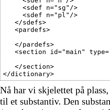
     <sdef n="n"/>

     <sdef n="sg"/>

     <sdef n="pl"/>

   </sdefs>

   <pardefs>

   </pardefs>

   <section id="main" type="standard">

   </section>

Nå har vi skjelettet på plas
til et substantiv. Den substa