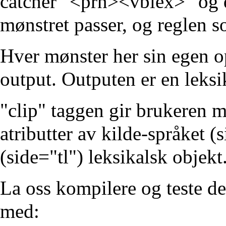
catcher "<prn><vblex>" og d
mønstret passer, og reglen s
Hver mønster her sin egen 
output. Outputen er en leksik
"clip" taggen gir brukeren 
atributter av kilde-språket (
(side="tl") leksikalsk objekt
La oss kompilere og teste de
med: