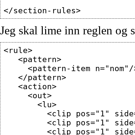
Jeg skal lime inn reglen og s
<rule>

   <pattern>

     <pattern-item n="nom"/>

   </pattern>

   <action>

     <out>

       <lu>

         <clip pos="1" side="tl" part="lem"/>

         <clip pos="1" side="tl" part="a_nom"/>

         <clip pos="1" side="tl" part="nbr"/>
