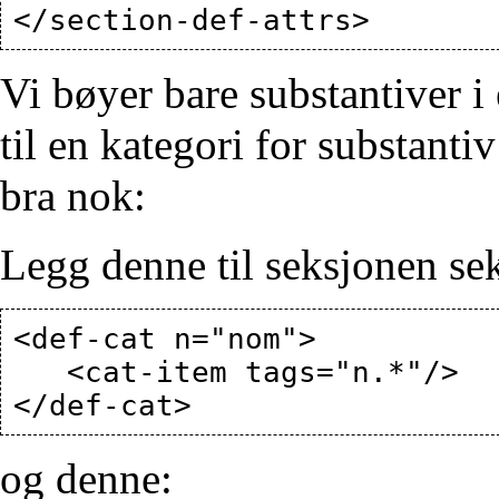
Vi bøyer bare substantiver i 
til en kategori for substant
bra nok:
Legg denne til seksjonen sek
<def-cat n="nom">

   <cat-item tags="n.*"/>

og denne: