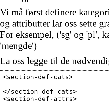
Vi må først definere kategori
og attributter lar oss sette
For eksempel, ('sg' og 'pl', k
'mengde')
La oss legge til de nødvend
<section-def-cats>

</section-def-cats>

<section-def-attrs>
