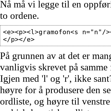
Nå må vi legge til en oppfø
to ordene.
<e><p><l>gramofon<s n="n"/>
På grunnen av at det er man
vanligvis skrevet på samme f
Igjen med 'l' og 'r', ikke san
høyre for å produsere den s
ordliste, og høyre til venst