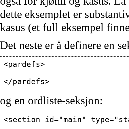
også for kjønn og kasus. La 
dette eksemplet er substanti
kasus (et full eksempel finn
Det neste er å definere en s
<pardefs>

og en ordliste-seksjon:
<section id="main" type="sta