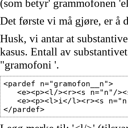
(som betyr' grammofonen 'elle
Det første vi må gjøre, er å 
Husk, vi antar at substantiv
kasus. Entall av substantivet 
"gramofoni '.
<pardef n="gramofon__n">

   <e><p><l/><r><s n="n"/><s n="sg"/></r></p></e>

   <e><p><l>i</l><r><s n="n"/><s n="pl"/></r></p></e>
