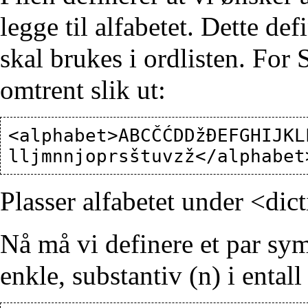
legge til alfabetet. Dette de
skal brukes i ordlisten. For 
omtrent slik ut:
<alphabet>ABCČĆDDžĐEFGHIJKL
Plasser alfabetet under <dic
Nå må vi definere et par sy
enkle, substantiv (n) i entall 