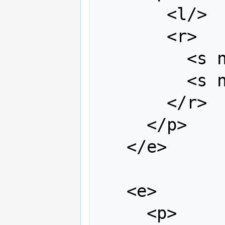
       <l/>

       <r>

         <s n="n"/>

         <s n="sg"/>

       </r>

     </p>

   </e>

   <e>

     <p>
