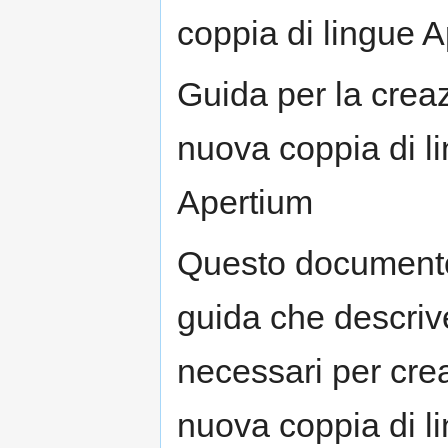
navigation
search
coppia di lingue 
Guida per la crea
nuova coppia di l
Apertium
Questo document
guida che descriv
necessari per cre
nuova coppia di li