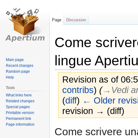
Page
Discussion
Come scriver
lingue Aperti
Main page
Recent changes
Random page
Revision as of 06:
Help
contribs
)
(
→‎Vedi a
Tools
What links here
(
diff
)
← Older revis
Related changes
Special pages
revision → (diff)
Printable version
Permanent link
Page information
Jump
Jump
Come scrivere un
to
to