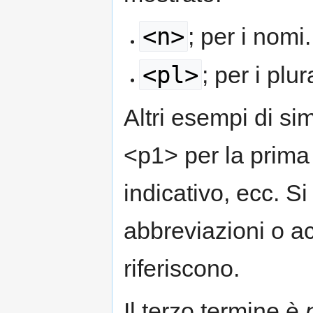
<n>
; per i nomi.
<pl>
; per i plura
Altri esempi di si
<p1> per la prima 
indicativo, ecc. S
abbreviazioni o ac
riferiscono.
Il terzo termine è