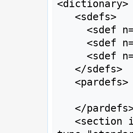
<dictionary>

   <sdefs>

     <sdef n="n"/>

     <sdef n="sg"/>

     <sdef n="pl"/>

   </sdefs>

   <pardefs>

   </pardefs>

   <section id="main" 