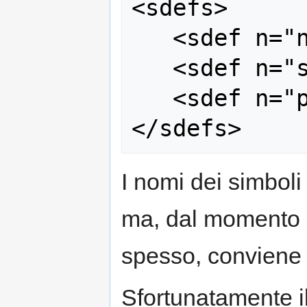
<sdefs>

   <sdef n="n"/>

   <sdef n="sg"/>

   <sdef n="pl"/>

I nomi dei simbol
ma, dal momento ch
spesso, conviene 
Sfortunatamente il