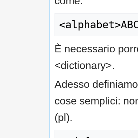
come:
È necessario porre 
<dictionary>.
Adesso definiamo
cose semplici: nom
(pl).