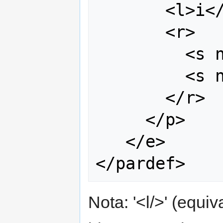
       <l>i</l>

       <r>

         <s n="n"/>

         <s n="pl"/>

       </r>

     </p>

   </e>

Nota: '<l/>' (equi