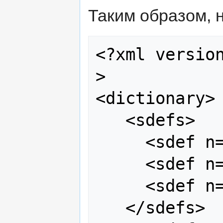
Таким образом, 
<?xml versio
>

<dictionary>

   <sdefs>

     <sdef n="n"/>

     <sdef n="sg"/>

     <sdef n="pl"/>

   </sdefs>
