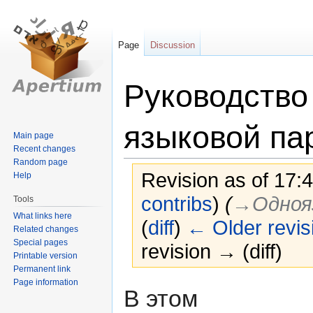
Page
Discussion
Руководство
языковой па
Main page
Recent changes
Random page
Revision as of 17:4
Help
contribs
)
(
→‎Одноя
Tools
What links here
(
diff
)
← Older revis
Related changes
Special pages
revision → (diff)
Printable version
Permanent link
Page information
Jump
Jump
В этом
to
to