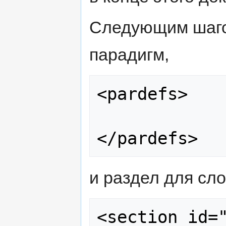
Следующим шаго
парадигм,
<pardefs>

и раздел для сло
<section id="