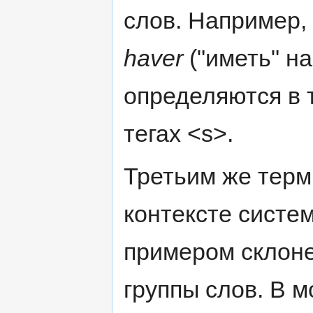
слов. Например,
haver
("иметь" н
определяются в т
тегах <s>.
Третьим же тер
контексте систе
примером склон
группы слов. В 