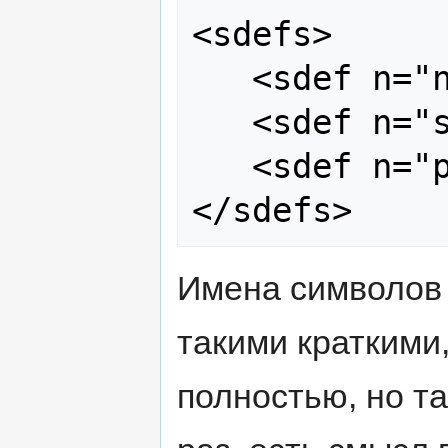
<sdefs>

   <sdef n="n"/>

   <sdef n="sg"/>

   <sdef n="pl"/>

Имена символов 
такими краткими
полностью, но та