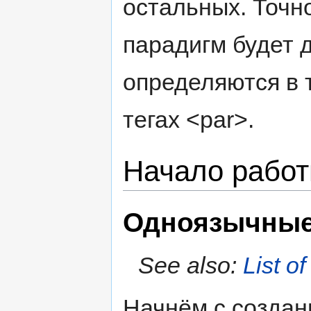
остальных. Точн
парадигм будет 
определяются в т
тегах <par>.
Начало рабо
Одноязычные
See also:
List of
Начнём с создан