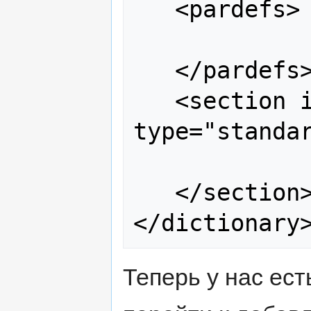
   <pardefs>

   </pardefs>

   <section id="main" 
type="standar
   </section>

Теперь у нас ест