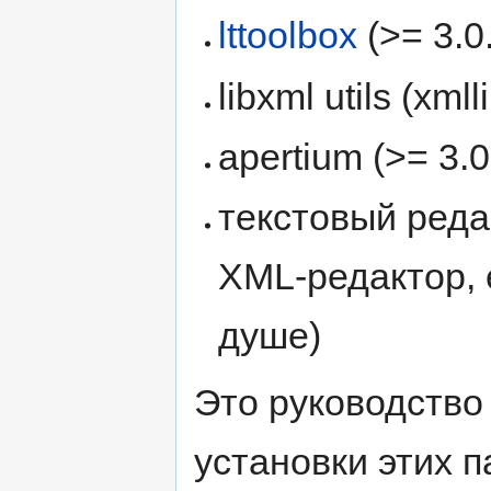
lttoolbox
(>= 3.0
libxml utils (xmll
apertium (>= 3.0
текстовый реда
XML-редактор, 
душе)
Это руководство
установки этих п